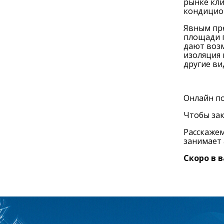
рынке кл
кондицио
Явным пре
площади п
дают возм
изоляция 
другие ви
Онлайн по
Чтобы зак
Расскажем
занимает 
Скоро в 