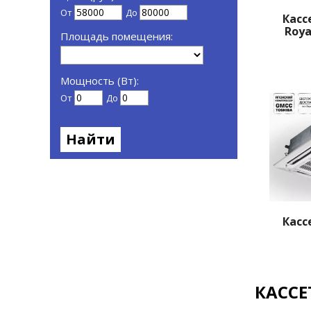
От
До
Касс
Roya
Площадь помещения:
Мощность (Вт):
От
До
Найти
Касс
КАСС