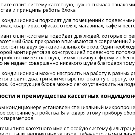
отите сплит-систему кассетную, нужно сначала ознакоми
ства и принципы работы блока.
 кондиционеры подходят для помещений с подвесными
омах, квартирах, офисах, отелях, магазинах, кафе и рест
иант сплит-системы подойдет для людей, которые стре
ассетный блок прекрасно вписываются в современный и
 состоят из двух функциональных блоков. Один необход
торой монтируется за конструкцией подвесного потолк
стройство имеет плоскую, симметричную форму и обес
о не издает совершенно никакого шума благодаря тому,
 кондиционеры можно настроить на работу в разных ре
тся в один, два, три или четыре потока в ту сторону, 
ов. Конструкция блока можно легко установить на под
ости и преимущества кассетных кондицион
ном кондиционере установлен специальный микропроце
ое состояние устройства. Благодаря этому прибору об
х параметров.
темы типа кассетного имеют особую систему фильтраци
 от пыли, неприятных запахов, табачного дыма и даже