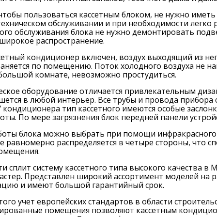
 чтобы пользоваться кассетным блоком, не нужно иметь
ехническом обслуживании и при необходимости легко 
ого обслуживания блока не нужно демонтировать подве
широкое распространение.
сетный кондиционер включен, воздух выходящий из не
аняется по помещению. Поток холодного воздуха не нап
большой комнате, невозможно простудиться.
ское оборудование отличается привлекательным диза
шется в любой интерьер. Все трубы и провода прибора 
У кондиционера тип кассетного имеются особые заслон
оты. По мере загрязнения блок передней панели устройс
боты блока можно выбрать при помощи инфракрасного 
е равномерно распределяется в четыре стороны, что с
помещения.
и сплит систему кассетного типа высокого качества в 
тер. Представлен широкий ассортимент моделей на ра
ацию и имеют большой гарантийный срок.
ого учет европейских стандартов в области строитель
ированные помещения позволяют кассетным кондицион