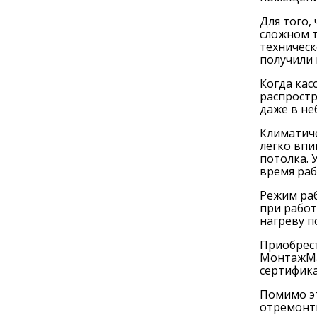
Для того,
сложном т
техническ
получили 
Когда кас
распростр
даже в не
Климатиче
легко впи
потолка. 
время раб
Режим ра
при работ
нагреву 
Приобрест
МонтажМас
сертифик
Помимо эт
отремонт