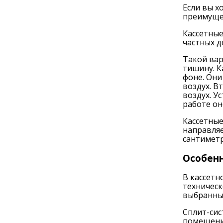
Если вы х
преимуще
Кассетные
частных д
Такой вар
тишину. К
фоне. Они
воздух. В
воздух. У
работе он
Кассетные
направляе
сантиметр
Особенн
В кассет
техническ
выбранны
Сплит-сис
помещении