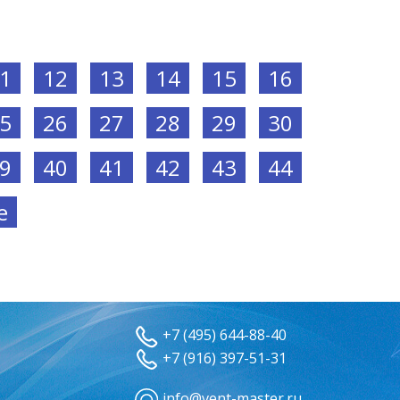
1
12
13
14
15
16
5
26
27
28
29
30
9
40
41
42
43
44
е
+7 (495) 644-88-40
+7 (916) 397-51-31
info@vent-master.ru