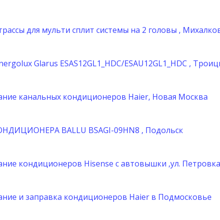
трассы для мульти сплит системы на 2 головы , Михалко
ergolux Glarus ESAS12GL1_HDC/ESAU12GL1_HDC , Троиц
ние канальных кондиционеров Haier, Новая Москва
ОНДИЦИОНЕРА BALLU BSAGI-09HN8 , Подольск
ние кондиционеров Hisense с автовышки ,ул. Петровка 
ние и заправка кондиционеров Haier в Подмосковье