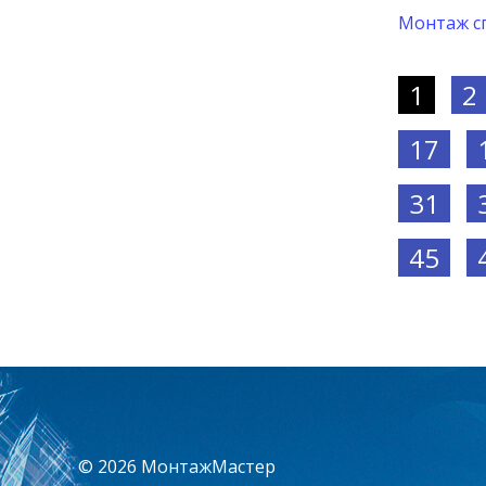
Монтаж сп
1
2
17
31
45
© 2026 МонтажМастер