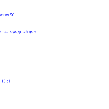
вская 50
к , загородный дом
15 с1