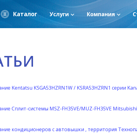
Каталог
Услуги
Компания
С
АТЬИ
ние Kentatsu KSGA53HZRN1W / KSRA53HZRN1 серии Kana
ние Сплит-системы MSZ-FH35VE/MUZ-FH35VE Mitsubishi E
ние кондиционеров с автовышки , территория Технопар