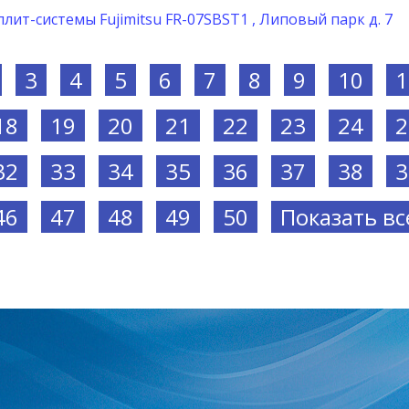
лит-системы Fujimitsu FR-07SBST1 , Липовый парк д. 7
3
4
5
6
7
8
9
10
1
18
19
20
21
22
23
24
2
32
33
34
35
36
37
38
3
46
47
48
49
50
Показать вс