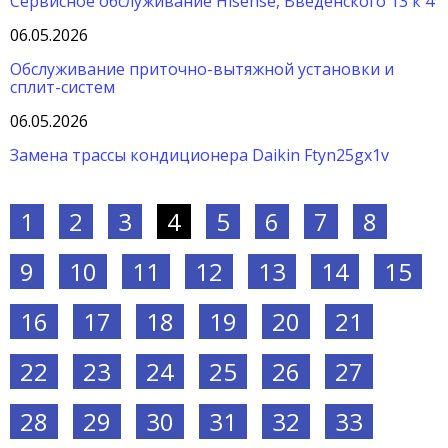
Сервисное обслуживание Hisense, Введенского 13 к 4
06.05.2026
Обслуживание приточно-вытяжной установки и
сплит-систем
06.05.2026
Замена трассы кондиционера Daikin Ftyn25gx1v
1
2
3
4
5
6
7
8
9
10
11
12
13
14
15
16
17
18
19
20
21
22
23
24
25
26
27
28
29
30
31
32
33