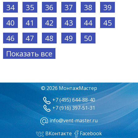
34
35
36
37
38
39
40
41
42
43
44
45
46
47
48
49
50
Показать все
© 2026 МонтажМастер
+7 (495) 644-88-40
+7 (916) 397-51-31
info@vent-master.ru
ВКонтакте
Facebook