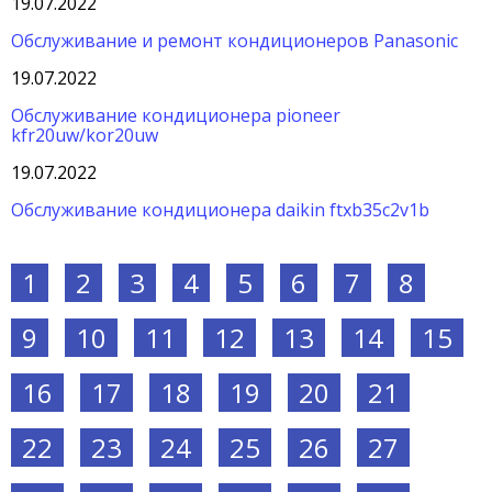
19.07.2022
Обслуживание и ремонт кондиционеров Panasonic
19.07.2022
Обслуживание кондиционера pioneer
kfr20uw/kor20uw
19.07.2022
Обслуживание кондиционера daikin ftxb35c2v1b
1
2
3
4
5
6
7
8
9
10
11
12
13
14
15
16
17
18
19
20
21
22
23
24
25
26
27