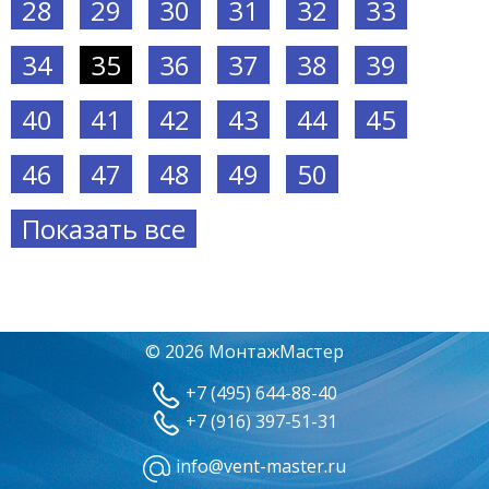
28
29
30
31
32
33
34
35
36
37
38
39
40
41
42
43
44
45
46
47
48
49
50
Показать все
© 2026 МонтажМастер
+7 (495) 644-88-40
+7 (916) 397-51-31
info@vent-master.ru