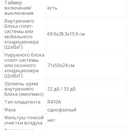
Таймер
включения/
есть
выключения
Внутреннего
блока сплит-
системы или
69.9x28.3x19.9 см
мобильного
кондиционера
(ШxВxГ)
Наружного блока
сплит-системы
или оконного
71x50x24 см
кондиционера
(ШxВxГ)
Уровень шума
внутреннего
22 дБ / 33 дБ
блока (мин/макс)
Тип хладагента
R410A
Фаза
однофазный
Фильтры тонкой
нет
очистки воздуха