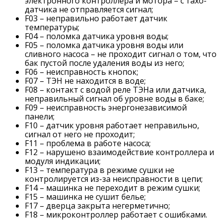
электронного контроллера и мотора – с тахо-
датчика не отправляется сигнал;
F03 – неправильно работает датчик
температуры;
F04 – поломка датчика уровня воды;
F05 – поломка датчика уровня воды или
сливного насоса – не проходит сигнал о том, что
бак пустой после удаления воды из него;
F06 – неисправность кнопок;
F07 – ТЭН не находится в воде;
F08 – контакт с водой реле ТЭНа или датчика,
неправильный сигнал об уровне воды в баке;
F09 – неисправность энергонезависимой
панели;
F10 – датчик уровня работает неправильно,
сигнал от него не проходит;
F11 – проблема в работе насоса;
F12 – нарушено взаимодействие контроллера и
модуля индикации;
F13 – температура в режиме сушки не
контролируется из-за неисправности в цепи;
F14 – машинка не переходит в режим сушки;
F15 – машинка не сушит белье;
F17 – дверца закрыта негерметично;
F18 – микроконтроллер работает с ошибками.