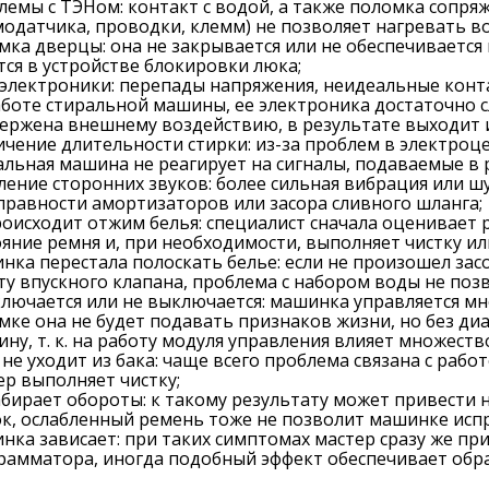
лемы с ТЭНом: контакт с водой, а также поломка сопря
модатчика, проводки, клемм) не позволяет нагревать во
мка дверцы: она не закрывается или не обеспечивается
тся в устройстве блокировки люка;
 электроники: перепады напряжения, неидеальные конта
аботе стиральной машины, ее электроника достаточно с
ержена внешнему воздействию, в результате выходит и
ичение длительности стирки: из-за проблем в электроц
альная машина не реагирует на сигналы, подаваемые в
ление сторонних звуков: более сильная вибрация или ш
правности амортизаторов или засора сливного шланга;
роисходит отжим белья: специалист сначала оценивает 
ояние ремня и, при необходимости, выполняет чистку ил
нка перестала полоскать белье: если не произошел за
ту впускного клапана, проблема с набором воды не поз
ключается или не выключается: машинка управляется м
мке она не будет подавать признаков жизни, но без д
ину, т. к. на работу модуля управления влияет множест
 не уходит из бака: чаще всего проблема связана с рабо
ер выполняет чистку;
абирает обороты: к такому результату может привести н
к, ослабленный ремень тоже не позволит машинке испр
нка зависает: при таких симптомах мастер сразу же пр
рамматора, иногда подобный эффект обеспечивает обра