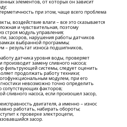
женных элементов, от которых он зависит
ду;
 герметичность при этом, чаще всего проблема
кты, воздействие влаги – все это сказывается
ложная и чувствительная, поэтому
з строя модуль управления;
епи, засоров, нарушения работы датчиков
 рамках выбранной программы;
ум – результат износа подшипников,
работу датчика уровня воды, проверяет
и производит замену сливного насоса;
сор фильтрующей системы, следует оценить
воляет продолжать работу техники;
ногофункциональным модулем, при его
иагностики невозможно точно определить
во сопутствующих факторов;
той сливного насоса, если произошел засор,
еисправность двигателя, а именно – износ
авно работать, набирать обороты;
иступит к проверке электроцепи,
зовавшийся засор.