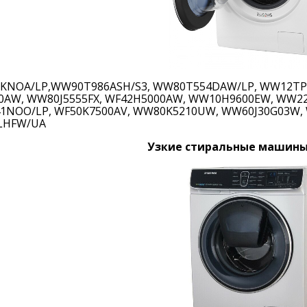
NOA/LP,WW90T986ASH/S3, WW80T554DAW/LP, WW12TP9
0AW, WW80J5555FX, WF42H5000AW, WW10H9600EW, WW22
NOO/LP, WF50K7500AV, WW80K5210UW, WW60J30G03W, 
LHFW/UA
Узкие стиральные машины