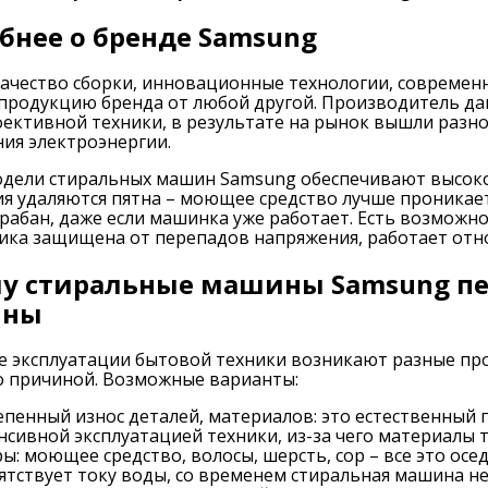
бнее о бренде Samsung
ачество сборки, инновационные технологии, современны
продукцию бренда от любой другой. Производитель да
фективной техники, в результате на рынок вышли раз
ия электроэнергии.
дели стиральных машин Samsung обеспечивают высокое
я удаляются пятна – моющее средство лучше проникает
рабан, даже если машинка уже работает. Есть возможно
ика защищена от перепадов напряжения, работает отно
у стиральные машины Samsung пер
ины
е эксплуатации бытовой техники возникают разные про
о причиной. Возможные варианты:
епенный износ деталей, материалов: это естественный 
нсивной эксплуатацией техники, из-за чего материалы 
ры: моющее средство, волосы, шерсть, сор – все это ос
ятствует току воды, со временем стиральная машина не