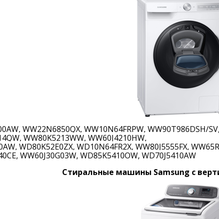
0AW, WW22N6850QX, WW10N64FRPW, WW90T986DSH/SV,
4QW, WW80K5213WW, WW60J4210HW,
0AW, WD80K52E0ZX, WD10N64FR2X, WW80J5555FX, WW65
0CE, WW60J30G03W, WD85K5410OW, WD70J5410AW
Стиральные машины Samsung с верт