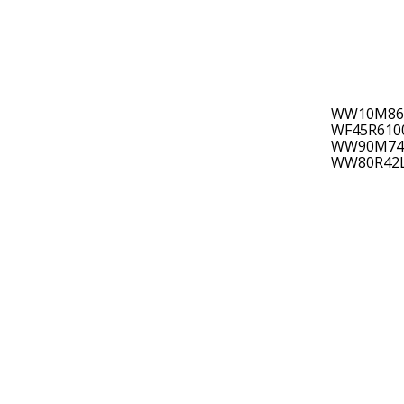
WW10M86K
WF45R610
WW90M741
WW80R42