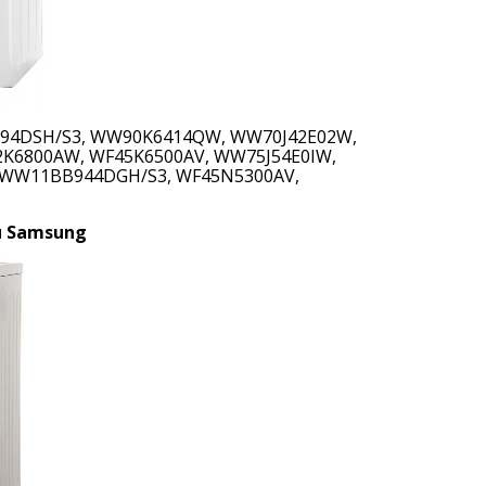
4DSH/S3, WW90K6414QW, WW70J42E02W,
K6800AW, WF45K6500AV, WW75J54E0IW,
WW11BB944DGH/S3, WF45N5300AV,
 Samsung