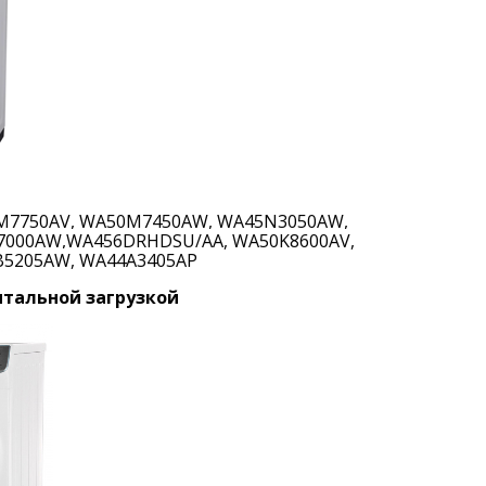
M7750AV, WA50M7450AW, WA45N3050AW,
H7000AW,WA456DRHDSU/AA, WA50K8600AV,
B5205AW, WA44A3405AP
тальной загрузкой