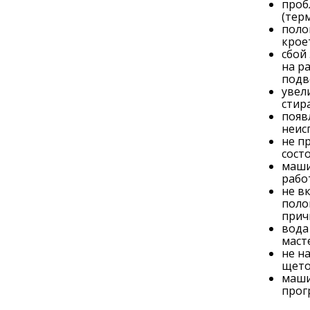
проб
(тер
поло
крое
сбой
на р
подв
увел
стир
появ
неис
не п
сост
маши
рабо
не в
поло
прич
вода
маст
не н
щето
маши
прог