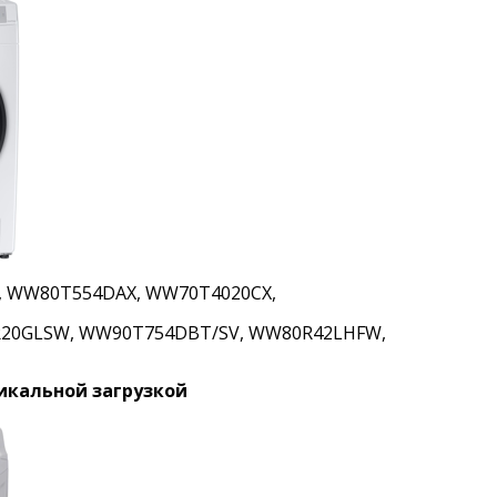
 WW80T554DAX, WW70T4020CX,
R20GLSW, WW90T754DBT/SV, WW80R42LHFW,
икальной загрузкой