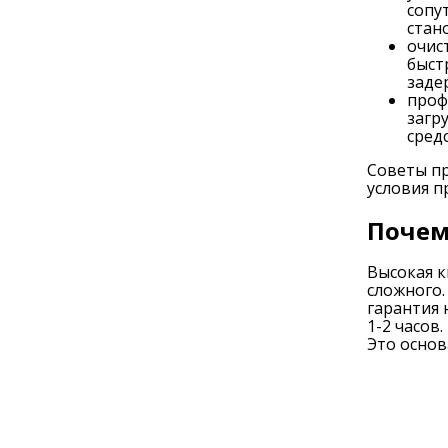
сопу
стан
очис
быст
заде
проф
загр
сред
Советы пр
условия п
Почем
Высокая к
сложного.
гарантия 
1-2 часов
Это основ