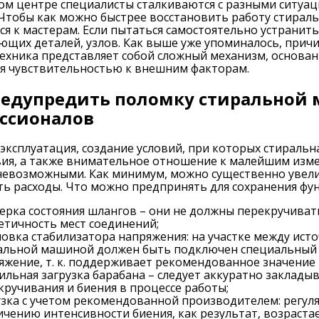
ом центре специалисты сталкиваются с разными ситуац
Чтобы как можно быстрее восстановить работу стирал
я к мастерам. Если пытаться самостоятельно устранить
ющих деталей, узлов. Как выше уже упоминалось, причи
ехника представляет собой сложный механизм, основан
я чувствительностью к внешним факторам.
редупредить поломку стиральной 
ссионалов
эксплуатация, создание условий, при которых стираль
ия, а также внимательное отношение к малейшим измен
невозможными. Как минимум, можно существенно увели
ть расходы. Что можно предпринять для сохранения ф
ерка состояния шлангов – они не должны перекручиват
етичность мест соединений;
новка стабилизатора напряжения: на участке между ист
альной машиной должен быть подключен специальный 
яжение, т. к. поддерживает рекомендованное значение 
ильная загрузка барабана – следует аккуратно закладыва
кручивания и биения в процессе работы;
узка с учетом рекомендованной производителем: регуля
ичению интенсивности биения, как результат, возраста