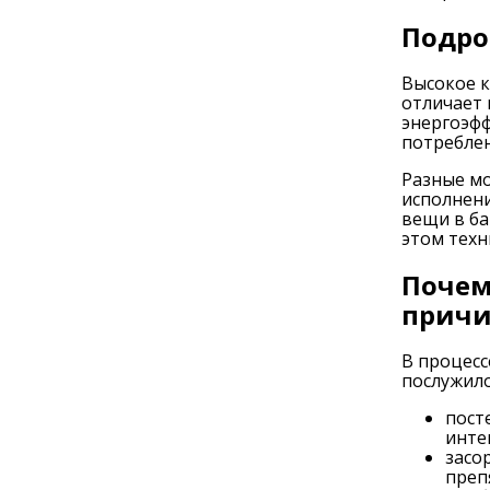
Подро
Высокое к
отличает 
энергоэф
потреблен
Разные мо
исполнени
вещи в ба
этом техн
Почем
прич
В процесс
послужил
пост
инте
засо
преп