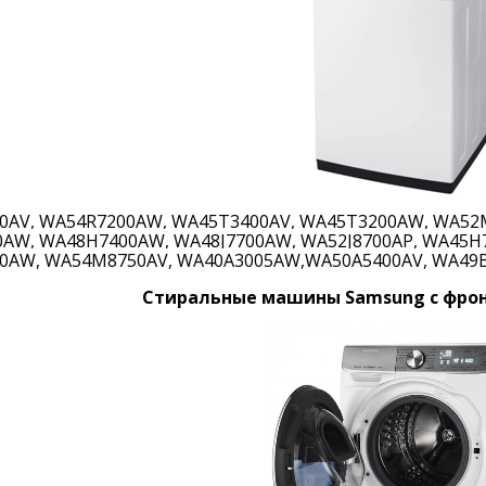
0AV, WA54R7200AW, WA45T3400AV, WA45T3200AW, WA52
0AW, WA48H7400AW, WA48J7700AW, WA52J8700AP, WA45
0AW, WA54M8750AV, WA40A3005AW,WA50A5400AV, WA49
Стиральные машины Samsung с фрон