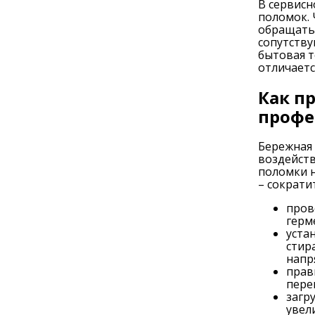
В сервисн
поломок. 
обращатьс
сопутству
бытовая т
отличаетс
Как п
профе
Бережная 
воздейств
поломки 
– сократи
пров
герм
уста
стир
напр
прав
пере
загр
увел