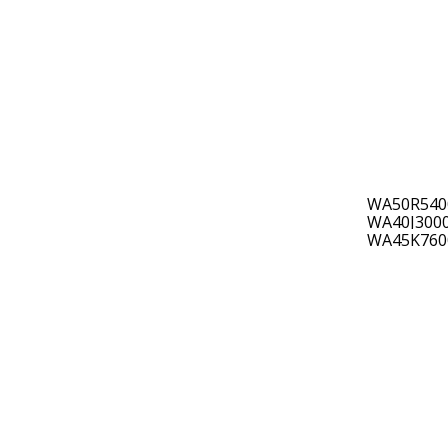
WA50R540
WA40J300
WA45K760