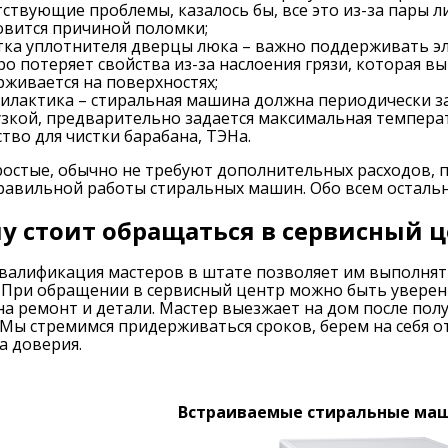
тствующие проблемы, казалось бы, все это из-за пары 
овится причиной поломки;
тка уплотнителя дверцы люка – важно поддерживать эл
ро потеряет свойства из-за наслоения грязи, которая в
рживается на поверхностях;
илактика – стиральная машина должна периодически за
узкой, предварительно задается максимальная температ
ство для чистки барабана, ТЭНа.
остые, обычно не требуют дополнительных расходов, п
равильной работы стиральных машин. Обо всем осталь
у стоит обращаться в сервисный ц
валификация мастеров в штате позволяет им выполнят
 При обращении в сервисный центр можно быть уверенн
на ремонт и детали. Мастер выезжает на дом после пол
. Мы стремимся придерживаться сроков, берем на себя о
а доверия.
Встраиваемые стиральные ма