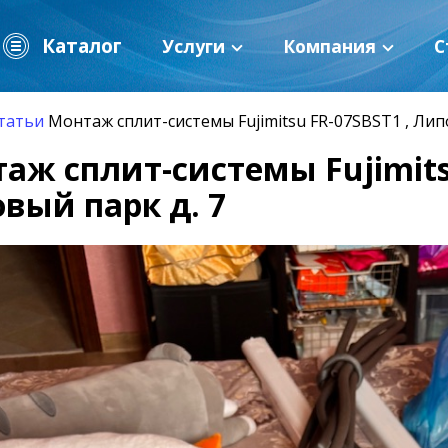
Каталог
Услуги
Компания
С
татьи
Монтаж сплит-системы Fujimitsu FR-07SBST1 , Лип
аж сплит-системы Fujimits
вый парк д. 7