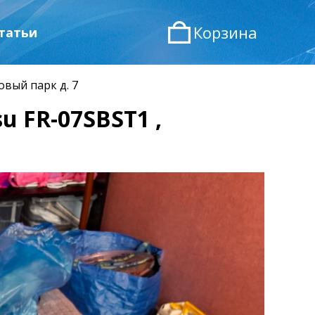
Корзина
татьи
овый парк д. 7
u FR-07SBST1 ,