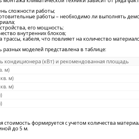
 монтажа климатической техники зависит от ряда факт
ень сложности работы;
отовительные работы – необходимо ли выполнять демо
риала;
устройства, его мощность;
чество внутренних блоков;
а трассы, кабеля, что повлияет на количество материало
 разных моделей представлена в таблице:
 кондиционера (кВт) и рекомендованная площадь
в. м)
 кв. м)
 кв. м)
м)
м)
я стоимость формируется с учетом количества материа
иной до 5 м.