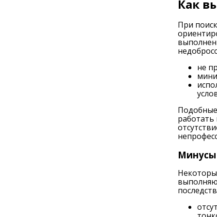
Как в
При поиск
ориентиро
выполненн
недобросо
не п
мини
испо
услов
Подобные 
работать 
отсутстви
непрофесс
Минусы 
Некоторые
выполняю
последств
отсу
тонк