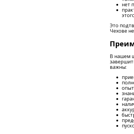
нет 
прак
этог
Это подтв
Чехове не
Преим
В нашем ш
завершить
важны:
прие
полн
опыт
знан
гара
нали
акку
быст
пред
пуск