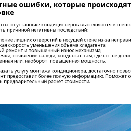
тные ошибки, которые происходя
овке
оты по установке кондиционеров выполняются в спешк
ть причиной негативны последствий:
ление лишних отверстий в несущей стене из-за неправ
кая скорость уменьшения объема хладагента;
ый ремонт и повышенный износ механизма;
ечки, появление наледи, конденсат там, где его не долж
енная или, наоборот, повышенная мощность.
азать услугу монтажа кондиционера, достаточно позвон
нт предоставит более полную информацию. Поможет со
ь предварительный расчет стоимости.