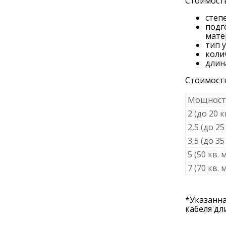
Стоимость
степ
подг
мате
тип 
коли
длин
Стоимость
Мощность
2 (до 20 к
2,5 (до 25
3,5 (до 35
5 (50 кв. 
7 (70 кв. 
*Указанна
кабеля дл