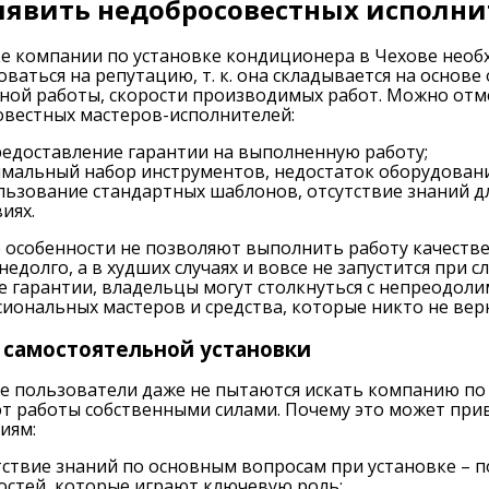
ыявить недобросовестных исполн
е компании по установке кондиционера в Чехове необх
ваться на репутацию, т. к. она складывается на основе
ой работы, скорости производимых работ. Можно отм
вестных мастеров-исполнителей:
редоставление гарантии на выполненную работу;
мальный набор инструментов, недостаток оборудовани
льзование стандартных шаблонов, отсутствие знаний 
иях.
особенности не позволяют выполнить работу качестве
недолго, а в худших случаях и вовсе не запустится при
е гарантии, владельцы могут столкнуться с непреодол
иональных мастеров и средства, которые никто не вер
самостоятельной установки
 пользователи даже не пытаются искать компанию по 
т работы собственными силами. Почему это может при
иям:
тствие знаний по основным вопросам при установке – 
остей, которые играют ключевую роль;