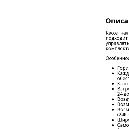
Описа
Кассетна
подходит
управлят
комплекте
Особеннос
Гори
Кажд
обес
Клас
Встр
24 до
Возд
Возм
Bозм
(24K-
Широ
Само