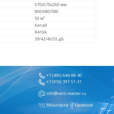
570х570х260 мм
800/680/580
50 м²
Китай
R410A
39/42/45/55 дБ
+7 (495) 644-88-40
+7 (916) 397-51-31
info@vent-master.ru
ВКонтакте
Facebook