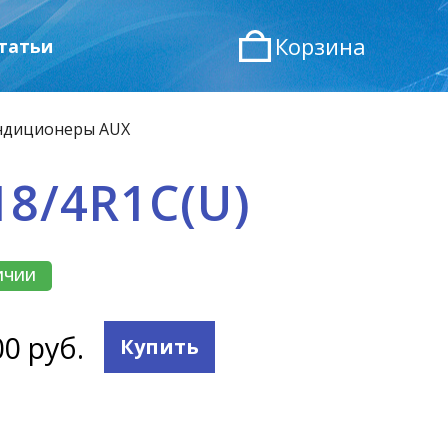
Корзина
татьи
ндиционеры AUX
18/4R1С(U)
ИЧИИ
00 руб.
Купить