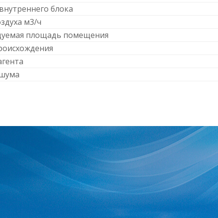
внутреннего блока
оздуха м3/ч
дуемая площадь помещения
роисхождения
агента
 шума