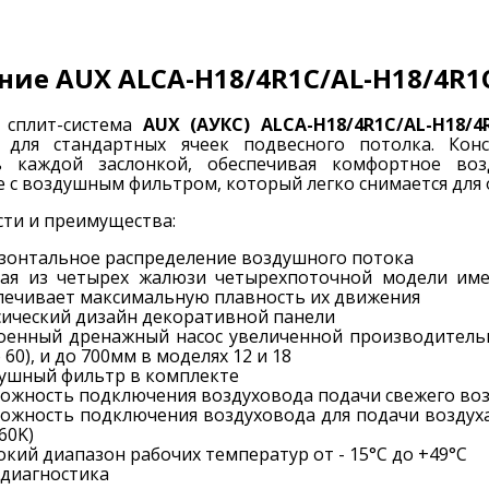
ние AUX ALCA-H18/4R1С/AL-H18/4R1
я сплит-система
AUX (АУКС) ALCA-H18/4R1С/AL-H18/
 для стандартных ячеек подвесного потолка. Кон
ь каждой заслонкой, обеспечивая комфортное воз
 с воздушным фильтром, который легко снимается для 
ти и преимущества:
зонтальное распределение воздушного потока
ая из четырех жалюзи четырехпоточной модели име
печивает максимальную плавность их движения
сический дизайн декоративной панели
оенный дренажный насос увеличенной производительн
 60), и до 700мм в моделях 12 и 18
ушный фильтр в комплекте
ожность подключения воздуховода подачи свежего воз
ожность подключения воздуховода для подачи воздуха
60K)
кий диапазон рабочих температур от - 15°С до +49°С
диагностика