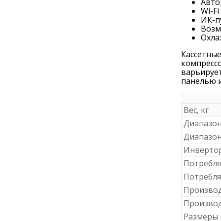
Авто
Wi-Fi
ИК-п
Возм
Охла
Кассетн
компресс
варьирует
панелью 
Вес, кг
Диапазон
Диапазон
Инвертор
Потребля
Потребля
Производ
Производ
Размеры 